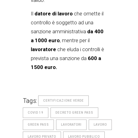
Il
datore di lavoro
che omette il
controllo è soggetto ad una
sanzione amministrativa
da 400
a 1000 euro
, mentre per il
lavoratore
che eluda i controlli è
prevista una sanzione da
600 a
1500 euro.
Tags:
CERTIFICAZIONE VERDE
COVID 19
DECRETO GREEN PASS
GREEN PASS
LAVORATORI
LAVORO
LAVORO PRIVATO
LAVORO PUBBLICO