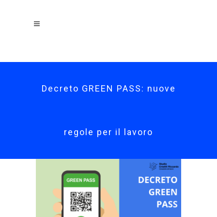
Decreto GREEN PASS: nuove
regole per il lavoro