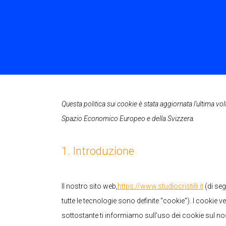
Questa politica sui cookie è stata aggiornata l'ultima volt
Spazio Economico Europeo e della Svizzera.
1. Introduzione
Il nostro sito web,
https://www.studiocristilli.it
(di seg
tutte le tecnologie sono definite "cookie"). I cooki
sottostante ti informiamo sull'uso dei cookie sul no