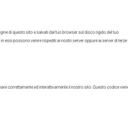
agine di questo sito e salvati dal tuo browser sul disco rigido del tuo
in essi possono venire rispediti ai nostri server oppure ai server di terze
nare correttamente ed interattivamente il nostro sito. Questo codice vien