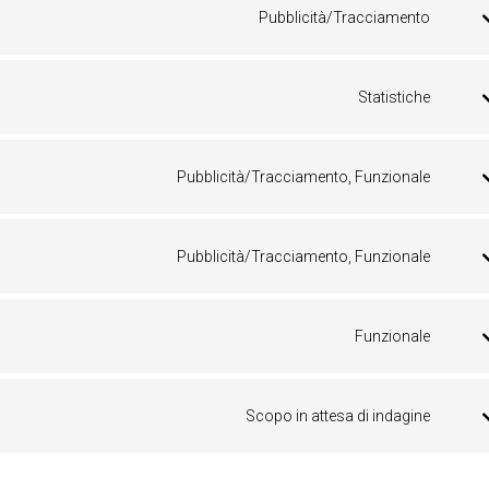
Pubblicità/Tracciamento
wordp
Conse
to
servic
Statistiche
googl
Conse
fonts
to
servic
Pubblicità/Tracciamento, Funzionale
vimeo
Conse
to
servic
Pubblicità/Tracciamento, Funzionale
youtu
Conse
to
servic
Funzionale
faceb
Conse
to
servic
Scopo in attesa di indagine
compl
Conse
to
servic