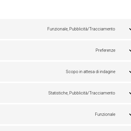
Funzionale, Pubblicità/Tracciamento
Conse
to
servic
Preferenze
googl
Conse
recap
to
servic
Scopo in attesa di indagine
iberic
Conse
to
servic
Statistiche, Pubblicità/Tracciamento
gdpr-
Conse
cooki
to
conse
servic
Funzionale
pixely
Conse
to
servic