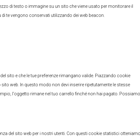
pezzo di testo o immagine su un sito che viene usato per monitorare il
 su di te vengono conservati utilizzando dei web beacon.
del sito e che le tue preferenze rimangano valide. Piazzando cookie
tro sito web. In questo modo non devi inserire ripetutamente le stesse
sempio, l'oggetto rimane nel tuo carrello finché non hai pagato. Possiam
ienza del sito web per i nostri utenti. Con questi cookie statistici otteniam