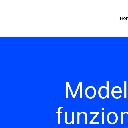
Ho
Model
funzio