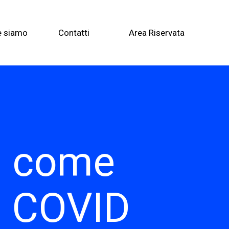
e siamo
Contatti
Area Riservata
: come
i COVID