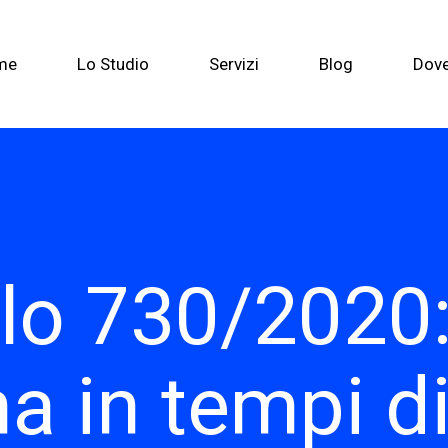
me
Lo Studio
Servizi
Blog
Dov
lo 730/2020
na in tempi d