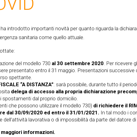
OVID
 ha
introdotto importanti novità per quanto riguarda la dichiar
mergenza sanitaria come quello attuale.
ottate:
tazione del modello 730
al 30 settembre 2020
. Per ricevere g
re presentato entro il 31 maggio. Presentazioni successive 
orso spettante.
 FISCALE “A DISTANZA”
: sarà possibile, durante tutto il perio
posita
delega di accesso alla propria dichiarazione precom
gli spostamenti dal proprio domicilio.
uenti che possono utilizzare il modello 730)
di richiedere il 
ire dal 30/09/2020 ed entro il 31/01/2021.
In tal modo i con
ll’attività lavorativa o di impossibilità da parte del datore di 
r maggiori informazioni.