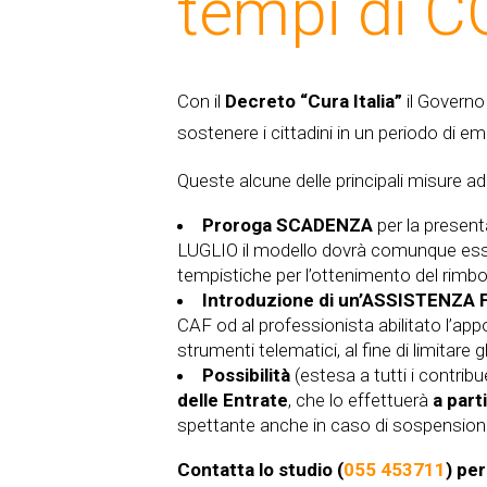
tempi di C
Con il
Decreto “Cura Italia”
il Governo
sostenere i cittadini in un periodo di e
Queste alcune delle principali misure ad
Proroga SCADENZA
per la presen
LUGLIO il modello dovrà comunque esse
tempistiche per l’ottenimento del rimb
Introduzione di un’ASSISTENZA
CAF od al professionista abilitato l’ap
strumenti telematici, al fine di limitare 
Possibilità
(estesa a tutti i contrib
delle Entrate
, che lo effettuerà
a part
spettante anche in caso di sospensione de
Contatta lo studio (
055 453711
) pe